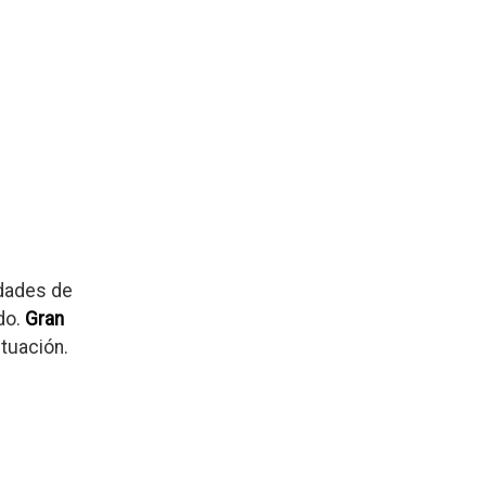
idades de
do.
Gran
ituación.