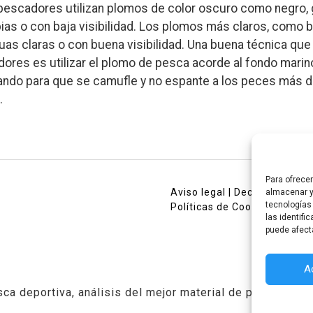
 pescadores utilizan plomos de color oscuro como negro, 
ias o con baja visibilidad. Los plomos más claros, como b
guas claras o con buena visibilidad. Una buena técnica que 
res es utilizar el plomo de pesca acorde al fondo mari
do para que se camufle y no espante a los peces más 
.
Para ofrece
Aviso legal
|
Declaración de 
almacenar y
tecnologías
Políticas de Cookies (UE)
las identifi
puede afect
A
ca deportiva, análisis del mejor material de pesca.