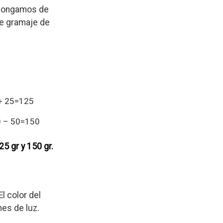
 Pongamos de
e gramaje de
 + 25=125
0 – 50=150
5 gr y 150 gr.
l color del
nes de luz.