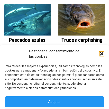
Pescados azules
Trucos carpfishing
Gestionar el consentimiento de
las cookies
Para ofrecer las mejores experiencias, utilizamos tecnologías como las
cookies para almacenar y/o acceder a la información del dispositivo. El
Quienes somos
consentimiento de estas tecnologías nos permitirá procesar datos como
el comportamiento de navegación o las identificaciones únicas en este
sitio. No consentir o retirar el consentimiento, puede afectar
negativamente a ciertas características y funciones.
Aviso legal
|
Declaración de privacidad
|
Políticas de
Cookies (UE)
Aceptar